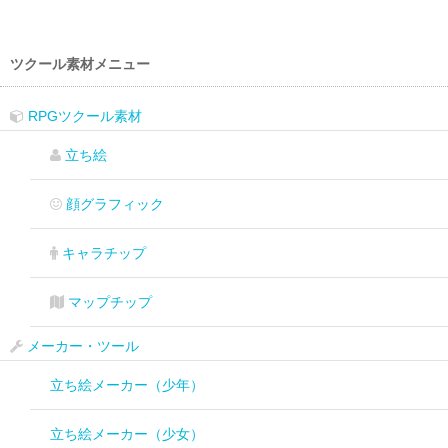
ツクール素材メニュー
RPGツクール素材
立ち絵
顔グラフィック
キャラチップ
マップチップ
メーカー・ツール
立ち絵メーカー（少年）
立ち絵メーカー（少女）