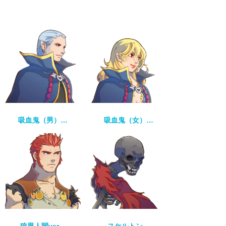
吸血鬼（男）…
吸血鬼（女）…