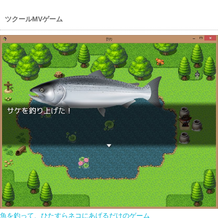
ツクールMVゲーム
魚を釣って、ひたすらネコにあげるだけのゲーム