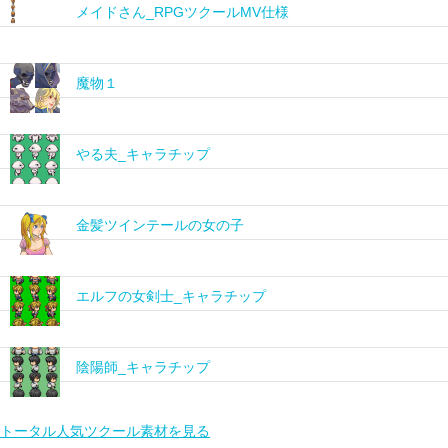
メイドさん_RPGツクールMV仕様
魔物１
やる夫_キャラチップ
金髪ツインテールの女の子
エルフの女剣士_キャラチップ
陰陽師_キャラチップ
トータル人気ツクール素材を見る