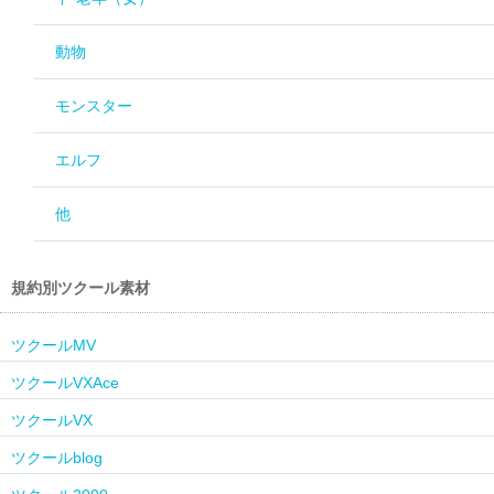
動物
モンスター
エルフ
他
規約別ツクール素材
ツクールMV
ツクールVXAce
ツクールVX
ツクールblog