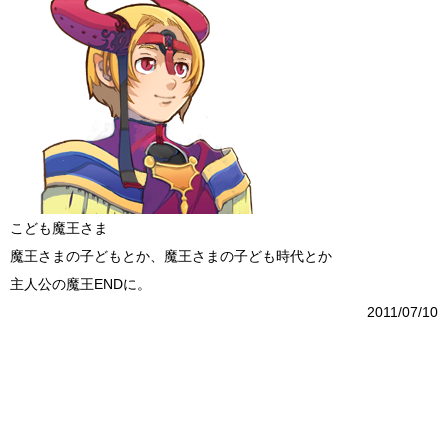
こども魔王さま
魔王さまの子どもとか、魔王さまの子ども時代とか
主人公の魔王ENDに。
2011/07/10