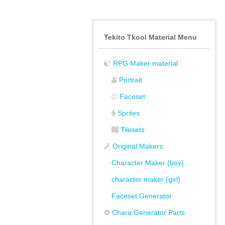
Tekito Tkool Material Menu
RPG Maker material
Portrait
Faceset
Sprites
Tilesets
Original Makers
Character Maker (boy)
character maker (girl)
Faceset Generator
Chara Generator Parts