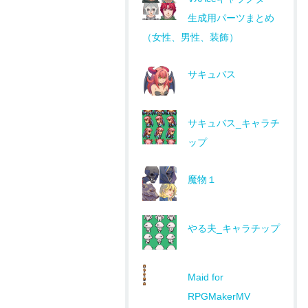
生成用パーツまとめ
（女性、男性、装飾）
サキュバス
サキュバス_キャラチ
ップ
魔物１
やる夫_キャラチップ
Maid for
RPGMakerMV