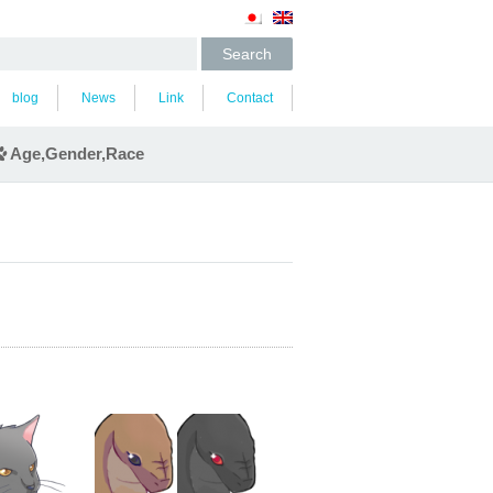
blog
News
Link
Contact
Age,Gender,Race