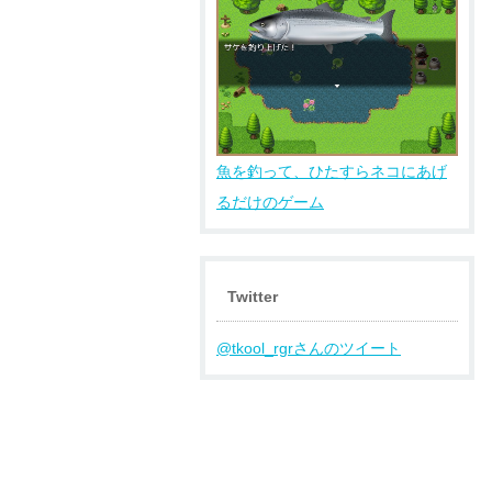
魚を釣って、ひたすらネコにあげ
るだけのゲーム
Twitter
@tkool_rgrさんのツイート