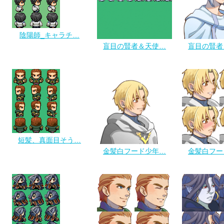
陰陽師_キャラチ…
盲目の賢者＆天使…
盲目の賢者
短髪、真面目そう…
金髪白フード少年…
金髪白フー