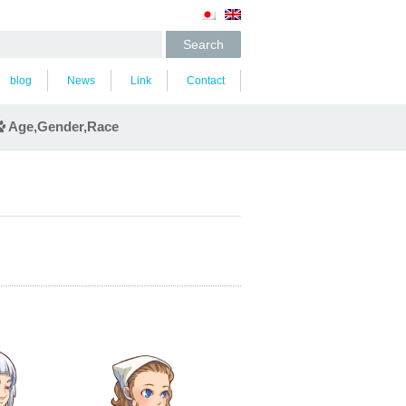
blog
News
Link
Contact
Age,Gender,Race