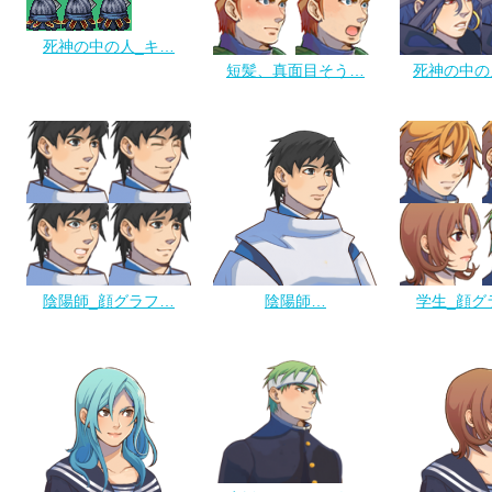
死神の中の人_キ…
短髪、真面目そう…
死神の中の
陰陽師_顔グラフ…
陰陽師…
学生_顔グ