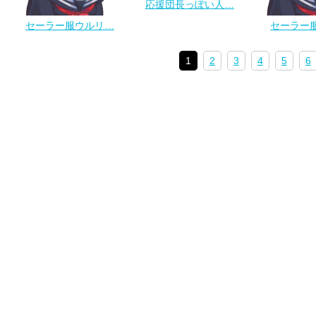
応援団長っぽい人…
セーラー服ウルリ…
セーラー
1
2
3
4
5
6