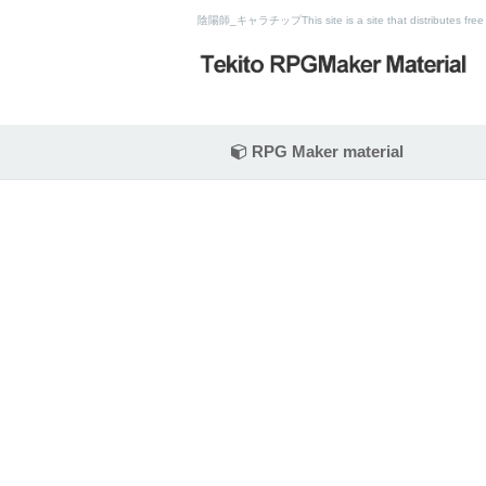
陰陽師_キャラチップThis site is a site that distributes fre
RPG Maker material