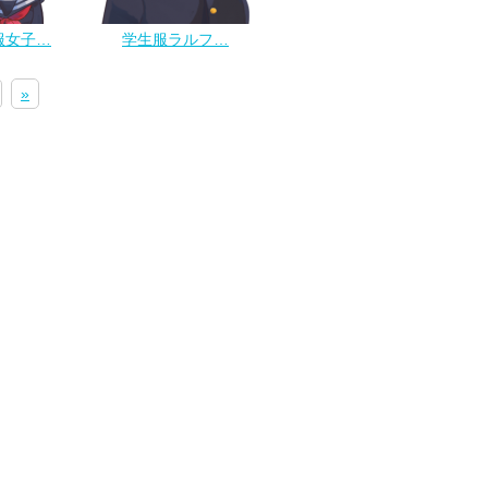
服女子…
学生服ラルフ…
»