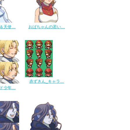
＆天使…
おばちゃんの若い…
赤ずきん_キャラ…
ド少年…