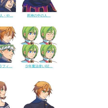
人・や…
死神の中の人…
ラフィ…
少年魔法使い02…