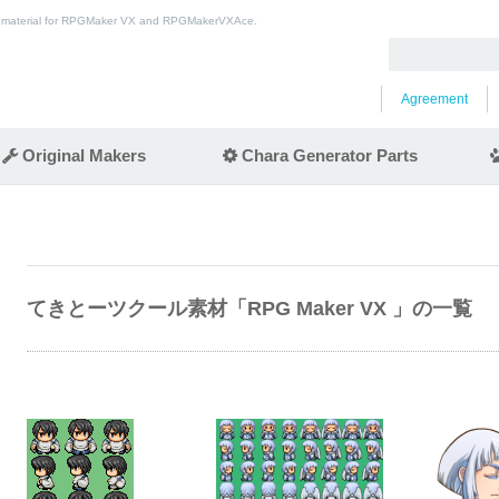
e material for RPGMaker VX and RPGMakerVXAce.
Agreement
Original Makers
Chara Generator Parts
てきとーツクール素材「RPG Maker VX 」の一覧