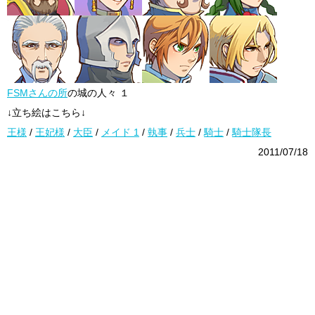
FSMさんの所
の城の人々 １
↓立ち絵はこちら↓
王様
/
王妃様
/
大臣
/
メイド 1
/
執事
/
兵士
/
騎士
/
騎士隊長
2011/07/18