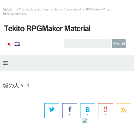
城の人々 １This site is a site that distributes free material for RPGMaker VX and
RPGMakerVXAce.
城の人々 １
B
0
0
0