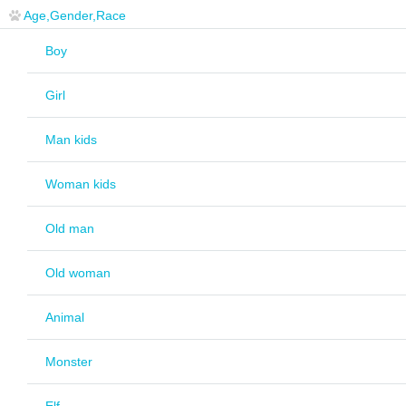
Age,Gender,Race
Boy
Girl
Man kids
Woman kids
Old man
Old woman
Animal
Monster